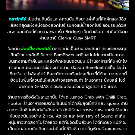
คลาร์กคีย์
เป็นย่านกินดื่มและสถานบันเทิงยามค่ำคืนที่คึกคักและมีชื่อ
เสียงที่สุดแห่งหนึ่งของสิงคโปร์ ริมฝั่งแม่น้ำสิงคโปร์ ล้อมรอบด้วย
สะพานคนเดินที่เรียกว่าสะพานรี้ด Bridge) เป็นตัวเชื่อม. เข้าถึงได้ง่าย
ผ่านสถานี Clarke Quay SMRT
ในอดีต
ช้อปปิ้ง สิงคโปร์
คลาร์กคีย์เป็นย่านคลังสินค้าที่รับเรือบรรทุก
สินค้าขนาดเล็กที่เรียกว่า BumBoats แต่ปัจจุบันได้กลายเป็นสถาน
บันเทิงยามค่ำคืนและแหล่งพักผ่อนยอดนิยม มีร้านอาหารที่หันหน้าไป
ทางทะเล ผับและบาร์ชื่อดังมากมาย ปัจจุบัน BumBoat ใช้เป็นเรือนำ
เที่ยวในแม่น้ำสิงคโปร์ ซึ่งจะมีท่าจอดเรือท่องเที่ยวที่นี่ด้วย นอกจากนี้
ยังปรับพื้นที่ส่วนอื่นให้เป็นห้างสรรพสินค้า ร้านอาหาร นั่งชิลล์ โชว์
มายากล G-MAX รีเวิร์สบันจี้บันจี้จัมป์ที่สูงกว่า 60 เมตร
ร้านอาหารชื่อดังในละแวกนั้น ได้แก่ Jumbo Crab with Chilli Crab,
Hooter ร้านอาหารอเมริกันที่เน้นนักโต้คลื่นสุดเซ็กซี่ และ Iquana ร้าน
อาหารเม็กซิกันชื่อดังในสิงคโปร์ ยังมีร้านอาหารหลากหลายให้ได้ชิมกัน
ผับยอดนิยมอย่าง Zirca, Attica และ Ministry of Sound จะเห็น
หนุ่มสาวชาวสิงคโปร์ต่อแถว แต่ที่นี่จัดเป็นส่วนๆ ได้ดีทีเดียว แม้ว่าจะ
เป็นย่านสถานบันเทิงยามค่ำคืนที่มีชีวิตชีวา แต่ก็ดูเรียบร้อยและสะอาด