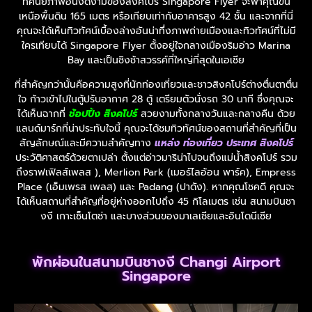
ทัศนียภาพอันงดงามของสิงคโปร์ Singapore Flyer จะพาคุณขึ้น
เหนือพื้นดิน 165 เมตร หรือเทียบเท่ากับอาคารสูง 42 ชั้น และจากที่นี่
คุณจะได้เห็นทิวทัศน์เบื้องล่างอันน่าทึ่งภาพถ่ายเมืองและทิวทัศน์ที่ไม่มี
ใครเทียบได้ Singapore Flyer ตั้งอยู่ใจกลางเมืองริมอ่าว Marina
Bay และเป็นชิงช้าสวรรค์ที่ใหญ่ที่สุดในเอเชีย
ที่สำคัญกว่านั้นคือความสูงที่นักท่องเที่ยวและชาวสิงคโปร์ต่างตื่นตาตื่น
ใจ ก้าวเข้าไปในตู้ปรับอากาศ 28 ตู้ เตรียมตัวนั่งรถ 30 นาที ซึ่งคุณจะ
ได้เห็นฉากที่
ช้อปปิ้ง สิงคโปร์
สวยงามทั้งกลางวันและกลางคืน ด้วย
แลนด์มาร์กที่น่าประทับใจนี้ คุณจะได้ชมทิวทัศน์ของสถานที่สำคัญที่เป็น
สัญลักษณ์และมีความสำคัญทาง
แหล่ง ท่องเที่ยว ประเทศ สิงคโปร์
ประวัติศาสตร์ด้วยตาเปล่า ตั้งแต่อ่าวมาริน่าไปจนถึงแม่น้ำสิงคโปร์ รวม
ถึงราฟเฟิลส์เพลส ), Merlion Park (เมอร์ไลอ้อน พาร์ค), Empress
Place (เอ็มเพรส เพลส) และ Padang (ปาดัง). หากคุณโชคดี คุณจะ
ได้เห็นสถานที่สำคัญที่อยู่ห่างออกไปถึง 45 กิโลเมตร เช่น สนามบินชา
งงี เกาะเซ็นโตซ่า และบางส่วนของมาเลเซียและอินโดนีเซีย
พักผ่อนในสนามบินชางงี Changi Airport
Singapore