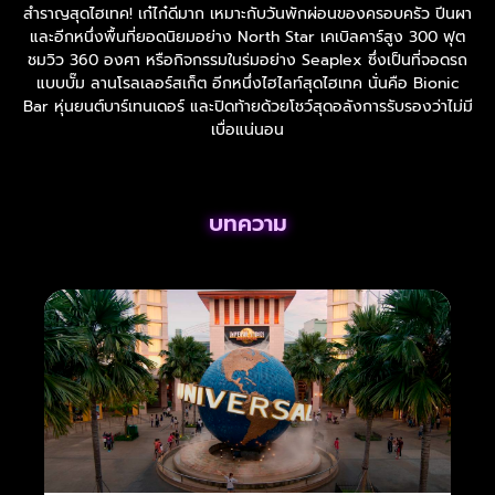
สำราญสุดไฮเทค! เก๋ไก๋ดีมาก เหมาะกับวันพักผ่อนของครอบครัว ปีนผา
และอีกหนึ่งพื้นที่ยอดนิยมอย่าง North Star เคเบิลคาร์สูง 300 ฟุต
ชมวิว 360 องศา หรือกิจกรรมในร่มอย่าง Seaplex ซึ่งเป็นที่จอดรถ
แบบบั๊ม ลานโรลเลอร์สเก็ต อีกหนึ่งไฮไลท์สุดไฮเทค นั่นคือ Bionic
Bar หุ่นยนต์บาร์เทนเดอร์ และปิดท้ายด้วยโชว์สุดอลังการรับรองว่าไม่มี
เบื่อแน่นอน
บทความ