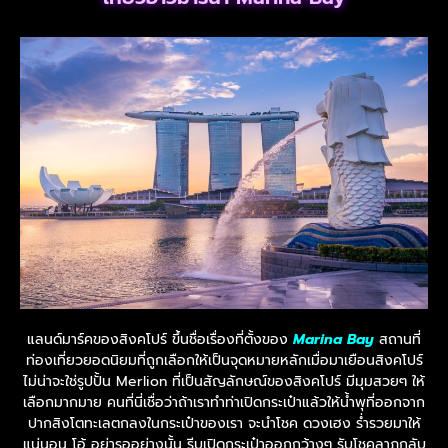
แลนด์มาร์คของสิงคโปร์ ขึ้นชื่อเรื่องที่ตั้งของ
Marina Bay
สถานที่
ท่องเที่ยวยอดนิยมที่ถูกเลือกให้เป็นจุดหมายหลักเมื่อมาเยือนสิงคโปร์
ไม่น่าจะใช่รูปปั้น Merlion ที่เป็นสัญลักษณ์ของสิงคโปร์ มีมุมสวยๆ ให้
เลือกมากมาย คนที่นี่เชื่อว่าถ้าเราทำท่าเปิดกระเป๋าแล้วให้น้ำพุที่ออกจาก
ปากสิงโตทะเลตกลงในกระเป๋าของเรา จะนำโชค ดวงเฮง ร่ำรวยมาให้
แน่นอน โอ้ อย่ารออย่างนั้น รีบเปิดกระเป๋าออกกว้างๆ รับโชคลาภกลับ