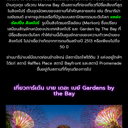
บ้านถุงตุง บริเวณ Marina Bay เป็นสถานที่ท่องเที่ยวที่มีชื่อเสียงที่สุด
ในสิงคโปร์ เป็นจุดนัดพบของสถานที่สำคัญหลายแห่ง เช่น ตึกมาริน่า
เบย์แซนด์ อาคารรูปทรงเรือที่มีรูปแบบสถาปัตยกรรมระดับโลก
แหล่ง
ช้อปปิ้ง สิงคโปร์
รูปปั้นสิงโตเมอร์ไลอ้อน (Merlion) ซึ่งเปรียบ
เสมือนสัญลักษณ์ของประเทศสิงคโปร์ และ Garden by The Bay ที่
มีชื่อเสียงระดับโลก ทำให้ย่านนี้เป็นศูนย์กลางของความก้าวหน้าของ
สิงคโปร์ ไม่น่าเชื่อว่าเกิดจากการถมดินสร้างปี 2513 หรือเพียงไม่ถึง
50 ปี
ย่านมารีน่าเบย์มีขนาดค่อนข้างใหญ่ มีสถานีรถไฟใต้ดิน 3 แห่งอยู่ใกล้ๆ
ได้แก่ สถานี Raffles Place สถานี Bayfront และสถานี Promenade
ขึ้นอยู่กับสถานที่ที่คุณต้องการไป
เที่ยวการ์เด้น บาย เดอะ เบย์ Gardens by
the Bay