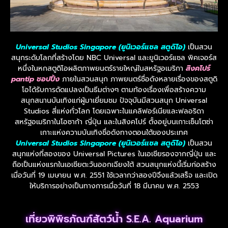
Universal Studios Singapore (ยูนิเวอร์แซล สตูดิโอ)
เป็นสวน
สนุกระดับโลกที่สร้างโดย NBC Universal และยูนิเวอร์แซล พิคเจอร์ส
หนึ่งในหกสตูดิโอผลิตภาพยนตร์รายใหญ่ในสหรัฐอเมริกา
สิงคโปร์
pantip ชอปปิ้ง
ภายในสวนสนุก ภาพยนตร์ชื่อดังหลายเรื่องของสตูดิ
โอได้รับการดัดแปลงเป็นธีมต่างๆ ตามท้องเรื่องเพื่อสร้างความ
สนุกสนานบันเทิงแก่ผู้มาเยี่ยมชม ปัจจุบันมีสวนสนุก Universal
Studios สี่แห่งทั่วโลก โดยเฉพาะในแคลิฟอร์เนียและฟลอริดา
สหรัฐอเมริกาในโอซาก้า ญี่ปุ่น และในสิงคโปร์ ตั้งอยู่บนเกาะเซ็นโตซ่า
เกาะแห่งความบันเทิงชื่อดังทางตอนใต้ของประเทศ
Universal Studios Singapore (ยูนิเวอร์แซล สตูดิโอ)
เป็นสวน
สนุกแห่งที่สองของ Universal Pictures ในเอเชียรองจากญี่ปุ่น และ
ถือเป็นแห่งแรกในเอเชียตะวันออกเฉียงใต้ สวนสนุกแห่งนี้เริ่มก่อสร้าง
เมื่อวันที่ 19 เมษายน พ.ศ. 2551 ใช้เวลากว่าสองปีจึงแล้วเสร็จ และเปิด
ให้บริการอย่างเป็นทางการเมื่อวันที่ 18 มีนาคม พ.ศ. 2553
เที่ยวพิพิธภัณฑ์สัตว์น้ำ S.E.A. Aquarium