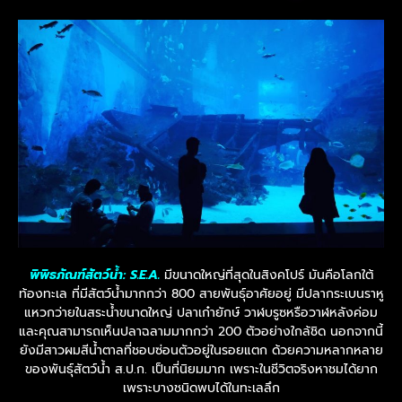
พิพิธภัณฑ์สัตว์น้ำ: S.E.A.
มีขนาดใหญ่ที่สุดในสิงคโปร์ มันคือโลกใต้
ท้องทะเล ที่มีสัตว์น้ำมากกว่า 800 สายพันธุ์อาศัยอยู่ มีปลากระเบนราหู
แหวกว่ายในสระน้ำขนาดใหญ่ ปลาเก๋ายักษ์ วาฬบรูซหรือวาฬหลังค่อม
และคุณสามารถเห็นปลาฉลามมากกว่า 200 ตัวอย่างใกล้ชิด นอกจากนี้
ยังมีสาวผมสีน้ำตาลที่ชอบซ่อนตัวอยู่ในรอยแตก ด้วยความหลากหลาย
ของพันธุ์สัตว์น้ำ ส.ป.ก. เป็นที่นิยมมาก เพราะในชีวิตจริงหาชมได้ยาก
เพราะบางชนิดพบได้ในทะเลลึก