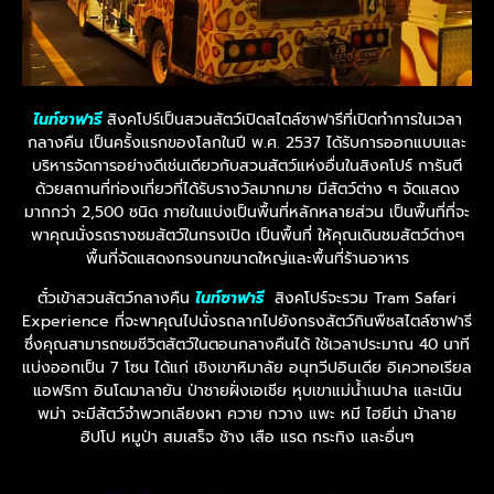
ไนท์ซาฟารี
สิงคโปร์เป็นสวนสัตว์เปิดสไตล์ซาฟารีที่เปิดทำการในเวลา
กลางคืน เป็นครั้งแรกของโลกในปี พ.ศ. 2537 ได้รับการออกแบบและ
บริหารจัดการอย่างดีเช่นเดียวกับสวนสัตว์แห่งอื่นในสิงคโปร์ การันตี
ด้วยสถานที่ท่องเที่ยวที่ได้รับรางวัลมากมาย มีสัตว์ต่าง ๆ จัดแสดง
มากกว่า 2,500 ชนิด ภายในแบ่งเป็นพื้นที่หลักหลายส่วน เป็นพื้นที่ที่จะ
พาคุณนั่งรถรางชมสัตว์ในกรงเปิด เป็นพื้นที่ ให้คุณเดินชมสัตว์ต่างๆ
พื้นที่จัดแสดงกรงนกขนาดใหญ่และพื้นที่ร้านอาหาร
ตั๋วเข้าสวนสัตว์กลางคืน
ไนท์ซาฟารี
สิงคโปร์จะรวม Tram Safari
Experience ที่จะพาคุณไปนั่งรถลากไปยังกรงสัตว์กินพืชสไตล์ซาฟารี
ซึ่งคุณสามารถชมชีวิตสัตว์ในตอนกลางคืนได้ ใช้เวลาประมาณ 40 นาที
แบ่งออกเป็น 7 โซน ได้แก่ เชิงเขาหิมาลัย อนุทวีปอินเดีย อิเควทอเรียล
แอฟริกา อินโดมาลายัน ป่าชายฝั่งเอเชีย หุบเขาแม่น้ำเนปาล และเนิน
พม่า จะมีสัตว์จำพวกเลียงผา ควาย กวาง แพะ หมี ไฮยีน่า ม้าลาย
ฮิปโป หมูป่า สมเสร็จ ช้าง เสือ แรด กระทิง และอื่นๆ