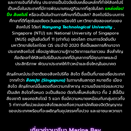
และการเงินที่สำคัญ ประชากรเป็นปัจจัยขับเคลื่อนหลักที่ทำให้สิงคโปร์
เป็นหนึ่งในประเทศที่มีการพัฒนาเศรษฐกิจมากที่สุดในโลก
แหล่งช้อป
ปิ้ง สิงคโปร์
หรือจะเป็นในด้านการศึกษาที่เป็นเลิศ? สิงคโปร์มีระบบการ
ศึกษาที่ดีที่สุดในเอเชียตะวันออกเฉียงใต้ มหาวิทยาลัยสองแห่งของ
สิงคโปร์ ได้แก่
Nanyang Technological University
,
Singapore (NTU) และ National University of Singapore
(NUS) อยู่ในอันดับที่ 11 (เท่ากัน) ของโลก ตามการจัดอันดับ
มหาวิทยาลัยโลกโดย QS ประจำปี 2020 ซึ่งเป็นผลการศึกษาจาก
ประเทศสิงคโปร์ เพื่อปลูกฝังความรู้ทางวิชาการแก่เยาวชน สิ่งสำคัญ
คือต้องทำให้สิงคโปร์เป็นประเทศที่มีบุคลากรที่มีคุณภาพและมี
ประสิทธิภาพ พัฒนาประเทศให้ก้าวหน้าและยิ่งใหญ่ในอนาคต
สัญลักษณ์ประจำชาติของสิงคโปร์คือ สิงโต ซึ่งเป็นที่มาของชื่อประเทศ
จากคำว่า
สิงคปุระ (Singapura)
ในภาษาสันสกฤต หมายถึง เมือง
สิงโต สัญลักษณ์นี้แสดงถึงความกล้าหาญ ความแข็งแกร่งและความ
เป็นเลิศ สิงโตทั้งหมด จะเป็นสีแดง ตัดกับพื้นหลังสีขาว ทั้ง 2 สีนี้เป็น
สีธงชาติ แผงคอสิงโตมี 5 แฉก ซึ่งมีความหมายเหมือนกับกลุ่มดาวทั้ง
5 ท่าทางที่แน่วแน่ของสิงโตแสดงถึงความสามัคคีของจิตวิญญาณ
ของประเทศพร้อมที่จะเผชิญกับอุปสรรคทั้งปวง และเอาชนะพวกเขา
เที่ยวอ่าวมารีนา Marina Bay