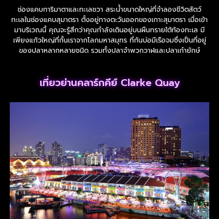
ช่องแคบการิมาตาและทะเลชวา สระน้ำขนาดใหญ่ที่จำลองชีวิตสัตว์
ทะเลในช่องแคบสุมาตรา ตั้งอยู่ทางตะวันออกของเกาะสุมาตรา เมื่อเข้า
มาบริเวณนี้ คุณจะรู้สึกว่าคุณกำลังเดินอยู่บนผืนทรายใต้ท้องทะเล มี
เพียงแก้วใหญ่ที่กั้นเราจากโลกมหาสมุทร ที่ก้นบ่อมีเรือจมซึ่งเป็นที่อยู่
ของปลาหลากหลายชนิด รวมทั้งปลาจำพวกวาฬและปลาเก๋ายักษ์
เที่ยวย่านคลาร์กคีย์ Clarke Quay