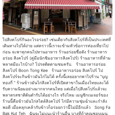
ไปสิงคโปร์กินอะไรอร่อย? เช่นเดียวกับสิงคโปร์ที่เป็นประเทศที่
เดินทางไปได้ง่าย แต่คราวนี้เราจะข้ามหัวข้อการท่องเที่ยวไป
ก่อน จะพาทุกคนไปทานอาหาร ร้านอร่อยชื่อดัง ร้านอาหาร
อร่อย สิงคโปร์ (คู่มือนักชิมอาหารสิงคโปร์) ร้านอาหารที่ห้าม
พลาดมีอะไรบ้าง? โปรดติดตามชมครับ. ร้านอาหารอร่อย
สิงคโปร์ Boon Tong Kee ร้านอาหารอร่อย สิงคโปร์ ไป
สิงคโปร์จะกินข้าวมันไก่ไม่ได้ ครั้งนี้เลยอยากพาไปร้าน “บุญ
ทองกี่ ” ร้านข้าวมันไก่สิงคโปร์ที่เปิดสาขาในเมืองไทยและได้
รับความนิยมอย่างมากจากคนไทย แต่เมื่อไปสิงคโปร์แล้วจะ
พลาดรสชาติต้นตำรับได้อย่างไร จริงไหม เมนูซิกเนเจอร์ของ
ร้านนี้คือข้าวมันไก่สไตล์สิงคโปร์ ไก่มีความชุ่มฉ่ำและกำลัง
พอดี เมื่อคลุกเคล้ากับข้าวก็อร่อยกว่านี้ไม่มีอีกแล้ว Song Fa
Bak Kut Teh ฉันจะไม่แนะนำร้านอื่น บางทีถ้าคุณชอบเมนู