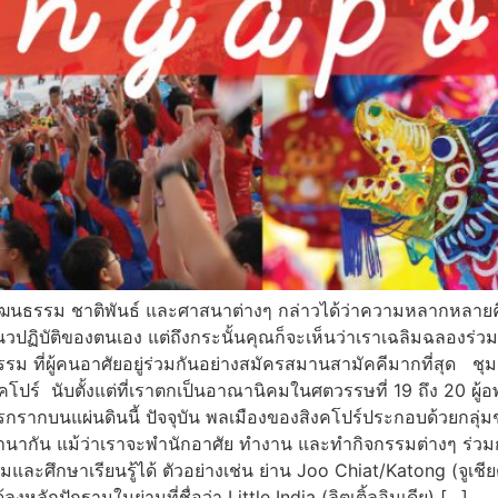
ฒนธรรม ชาติพันธ์ และศาสนาต่างๆ กล่าวได้ว่าความหลากหลายคื
บัติของตนเอง แต่ถึงกระนั้นคุณก็จะเห็นว่าเราเฉลิมฉลองร่วมก
ธรรม ที่ผู้คนอาศัยอยู่ร่วมกันอย่างสมัครสมานสามัคคีมากที่สุด 
 นับตั้งแต่ที่เราตกเป็นอาณานิคมในศตวรรษที่ 19 ถึง 20 ผู้อพยพ
ั้งรกรากบนแผ่นดินนี้ ปัจจุบัน พลเมืองของสิงคโปร์ประกอบด้วยกลุ่มช
ากัน แม้ว่าเราจะพำนักอาศัย ทำงาน และทำกิจกรรมต่างๆ ร่วมกัน 
และศึกษาเรียนรู้ได้ ตัวอย่างเช่น ย่าน Joo Chiat/Katong (จูเชี
หลักปักฐานในย่านที่ชื่อว่า Little India (ลิตเติ้ลอินเดีย) […]