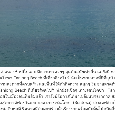
มีแค่ แหล่งช้อปปิ้ง และ ตึกอาคารสวยๆ สุดทันสมัยเท่านั้น แต่ยั
า Tanjong Beach ที่เที่ยวสิงคโปร์ นับเป็นชายหาดที่ดีที่สุดในส
ยความสะดวกที่ครบครัน และพื้นที่ให้ทำกิจกรรมสนุกๆ ริมชายหาด
Tanjong Beach ที่เที่ยวสิงคโปร์ พักผ่อนชิลๆ เกาะเซนโตซ่า Tanj
งอร่อยในเมืองจนเต็มอิ่มแล้ว เรายังมีโอกาสได้มาเปลี่ยนบรรยากาศ 
่ริมสุดทางทิศตะวันออกของ เกาะเซนโตซ่า (Sentosa) ประเทศสิงคโป
พอดิบพอดี ริมหาดมีต้นมะพร้าวตั้งเรียงรายพร้อมกับต้นไม้ชนิดอื่