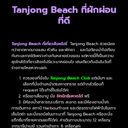
Tanjong Beach ที่ผักผ่อน
ที่ดี
Tanjong Beach ที่เที่ยวสิงคโปร์
Tanjong Beach สวยน้อย
กว่าชาดหาดบางแสน หัวหิน และพัทยา … และไม่ต้องนำไปเทียบ
กับทะเลภาคใต้เพราะห่างกันหลายช่วงแขน แต่หาดนี้ก็เป็นความ
สุขใกล้ตัวที่ชาวสิงคโปร์แวะมาหย่อนใจ เช่นเดียวกับฉันในวันที่
ร่างกายโหยหาทะเลค่ะ
ควรจองที่นั่งใน
Tanjong Beach Club
แต่เนิ่นๆ และ
เลือกที่นั่งด้านหน้าตรงหาดทราย แต่ถ้ากลัวร้อนก็
request โต๊ะเก้าอี้ในร่มได้ค่ะ
หรือเอาเสื่อมาปู นั่ง
ปิกนิกริมหาดได้
ฟรี
มีห้องน้ำสาธารณะบริการ สะอาด และมีห้องอาบน้ำค่ะ
การเดินทาง สถานี Harbourfront และต่อรถรางไฟฟ้าไปในเกาะ
เซ็นโตซ่า และนั่งรถบัสในเกาะมาที่ Tanjong Beach หรือจะนั่ง
แท็กซี่มาที่ชายหาดเลยก็ได้ค่ะ ค่าเดินทางประมาณ 12 เหรียญ
จากมารีน่าเบย์ รวมค่าเข้าเกาะ 6 เหรียญค่ะ