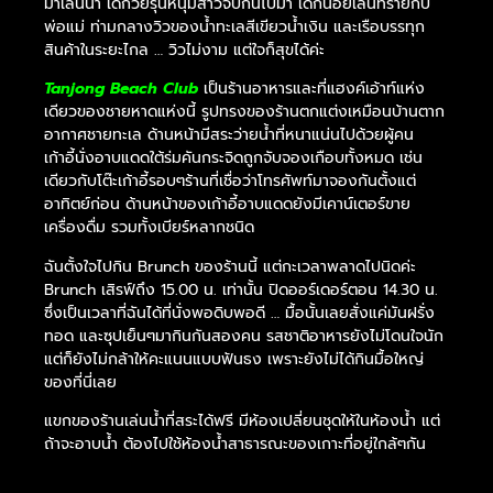
มาเล่นน้ำ เด็กวัยรุ่นหนุ่มสาวจีบกันไปมา เด็กน้อยเล่นทรายกับ
พ่อแม่ ท่ามกลางวิวของน้ำทะเลสีเขียวน้ำเงิน และเรือบรรทุก
สินค้าในระยะไกล … วิวไม่งาม แต่ใจก็สุขได้ค่ะ
Tanjong Beach Club
เป็นร้านอาหารและที่แฮงค์เอ้าท์แห่ง
เดียวของชายหาดแห่งนี้ รูปทรงของร้านตกแต่งเหมือนบ้านตาก
อากาศชายทะเล ด้านหน้ามีสระว่ายน้ำที่หนาแน่นไปด้วยผู้คน
เก้าอี้นั่งอาบแดดใต้ร่มคันกระจิดถูกจับจองเกือบทั้งหมด เช่น
เดียวกับโต๊ะเก้าอี้รอบๆร้านที่เชื่อว่าโทรศัพท์มาจองกันตั้งแต่
อาทิตย์ก่อน ด้านหน้าของเก้าอี้อาบแดดยังมีเคาน์เตอร์ขาย
เครื่องดื่ม รวมทั้งเบียร์หลากชนิด
ฉันตั้งใจไปกิน Brunch ของร้านนี้ แต่กะเวลาพลาดไปนิดค่ะ
Brunch เสิรฟ์ถึง 15.00 น. เท่านั้น ปิดออร์เดอร์ตอน 14.30 น.
ซึ่งเป็นเวลาที่ฉันได้ที่นั่งพอดิบพอดี … มื้อนั้นเลยสั่งแค่มันฝรั่ง
ทอด และซุปเย็นๆมากินกันสองคน รสชาติอาหารยังไม่โดนใจนัก
แต่ก็ยังไม่กล้าให้คะแนนแบบฟันธง เพราะยังไม่ได้กินมื้อใหญ่
ของที่นี่เลย
แขกของร้านเล่นน้ำที่สระได้ฟรี มีห้องเปลี่ยนชุดให้ในห้องน้ำ แต่
ถ้าจะอาบน้ำ ต้องไปใช้ห้องน้ำสาธารณะของเกาะที่อยู่ใกล้ๆกัน