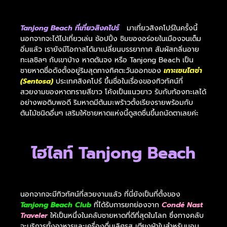
Tanjong Beach ที่เที่ยวสิงคโปร์
มาเที่ยวสิงคโปร์ในครั้งนี้
นอกจากจะได้ไปเที่ยวเล่น ช้อปปิ้ง ชิมของอร่อยในเมืองจนเต็ม
อิ่มแล้ว เรายังมีโอกาสได้มาเปลี่ยนบรรยากาศ สัมผัสกลิ่นอาย
ทะเลชิลๆ กับเขาบ้าง หาดตันจง หรือ Tanjong Beach เป็น
ชายหาดชื่อดังตั้งอยู่ริมสุดทางทิศตะวันออกของ
เกาะเซนโตซ่า
(Sentosa)
ประเทศสิงคโปร์ ขึ้นชื่อในเรื่องของทิวทัศน์ที่
สวยงามของหาดทรายสีขาว โค้งเป็นแนวยาว รับกับท้องทะเลได้
อย่างพอดิบพอดี ริมหาดมีต้นมะพร้าวตั้งเรียงรายพร้อมกับ
ต้นไม้ชนิดอื่นๆ เสริมให้ชายหาดแห่งนี้ดูสดชื่นขึ้นถนัดตาเลยค่ะ
ไฮไลท์ Tanjong Beach
นอกจากจะมีทิวทัศน์ที่สวยงามแล้ว ที่นี่ยังเป็นที่ตั้งของ
Tanjong Beach Club
ที่ได้รับการยกย่องจาก
Condé Nast
Traveler
ให้เป็นหนึ่งในคลับชายหาดที่ดีที่สุดในโลก ซึ่งทางคลับ
จะบริการทั้งอาหารและเครื่องดื่มเลิศรส เตียงผ้าใบสำหรับนอน