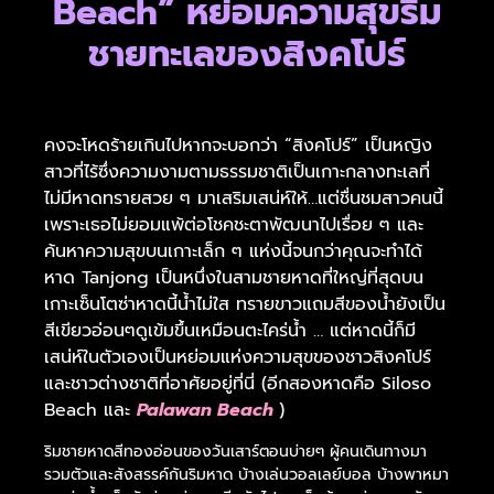
Beach” หย่อมความสุขริม
ชายทะเลของสิงคโปร์
คงจะโหดร้ายเกินไปหากจะบอกว่า “สิงคโปร์” เป็นหญิง
สาวที่ไร้ซึ่งความงามตามธรรมชาติ
เป็นเกาะกลางทะเลที่
ไม่มีหาดทรายสวย ๆ มาเสริมเสน่ห์ให้…แต่ชื่นชมสาวคนนี้
เพราะเธอไม่ยอมแพ้ต่อโชคชะตา
พัฒนาไปเรื่อย ๆ และ
ค้นหาความสุขบนเกาะเล็ก ๆ แห่งนี้จนกว่าคุณจะทำได้
หาด Tanjong เป็นหนึ่งในสามชายหาดที่ใหญ่ที่สุดบน
เกาะเซ็นโตซ่า
หาดนี้น้ำไม่ใส ทรายขาว
แถมสีของน้ำยังเป็น
สีเขียวอ่อนๆ
ดูเข้มขึ้นเหมือนตะไคร่น้ำ … แต่หาดนี้ก็มี
เสน่ห์ในตัวเอง
เป็นหย่อมแห่งความสุขของชาวสิงคโปร์
และชาวต่างชาติที่อาศัยอยู่ที่นี่ (อีกสองหาดคือ Siloso
Beach และ
Palawan Beach
)
ริมชายหาดสีทองอ่อนของวันเสาร์ตอนบ่ายๆ ผู้คนเดินทางมา
รวมตัวและสังสรรค์กันริมหาด บ้างเล่นวอลเลย์บอล บ้างพาหมา