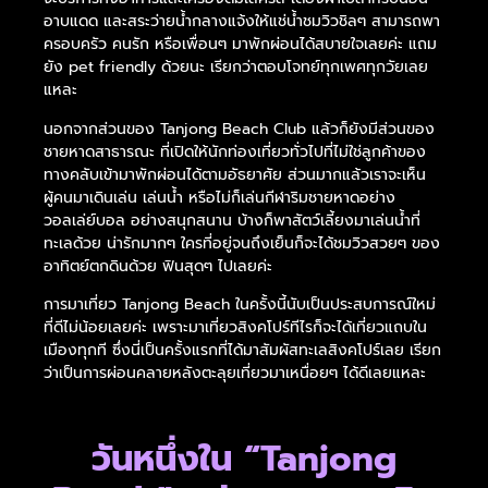
อาบแดด และสระว่ายน้ำกลางแจ้งให้แช่น้ำชมวิวชิลๆ สามารถพา
ครอบครัว คนรัก หรือเพื่อนๆ มาพักผ่อนได้สบายใจเลยค่ะ แถม
ยัง pet friendly ด้วยนะ เรียกว่าตอบโจทย์ทุกเพศทุกวัยเลย
แหละ
นอกจากส่วนของ Tanjong Beach Club แล้วก็ยังมีส่วนของ
ชายหาดสาธารณะ ที่เปิดให้นักท่องเที่ยวทั่วไปที่ไม่ใช่ลูกค้าของ
ทางคลับเข้ามาพักผ่อนได้ตามอัธยาศัย ส่วนมากแล้วเราจะเห็น
ผู้คนมาเดินเล่น เล่นน้ำ หรือไม่ก็เล่นกีฬาริมชายหาดอย่าง
วอลเล่ย์บอล อย่างสนุกสนาน บ้างก็พาสัตว์เลี้ยงมาเล่นน้ำที่
ทะเลด้วย น่ารักมากๆ ใครที่อยู่จนถึงเย็นก็จะได้ชมวิวสวยๆ ของ
อาทิตย์ตกดินด้วย ฟินสุดๆ ไปเลยค่ะ
การมาเที่ยว Tanjong Beach ในครั้งนี้นับเป็นประสบการณ์ใหม่
ที่ดีไม่น้อยเลยค่ะ เพราะมาเที่ยวสิงคโปร์ทีไรก็จะได้เที่ยวแถบใน
เมืองทุกที ซึ่งนี่เป็นครั้งแรกที่ได้มาสัมผัสทะเลสิงคโปร์เลย เรียก
ว่าเป็นการผ่อนคลายหลังตะลุยเที่ยวมาเหนื่อยๆ ได้ดีเลยแหละ
วันหนึ่งใน “Tanjong